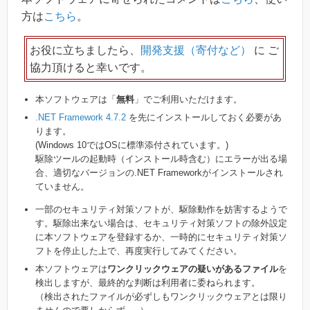
方は
こちら
。
お役に立ちましたら、
開発支援（寄付など）
に ご
協力頂けると幸いです。
本ソフトウェアは「
無料
」でご利用いただけます。
.NET Framework 4.7.2
を先にインストールしておく必要があ
ります。
(Windows 10ではOSに標準添付されています。)
駆除ツールの起動時（インストール時含む）にエラーが出る場
合、適切なバージョンの.NET Frameworkがインストールされ
ていません。
一部のセキュリティ対策ソフトが、駆除動作を妨害するようで
す。駆除出来ない場合は、セキュリティ対策ソフトの除外設定
に本ソフトウェアを登録するか、一時的にセキュリティ対策ソ
フトを停止した上で、再度実行してみてください。
本ソフトウェアは
ワンクリックウェアの疑いがあるファイル
を
検出しますが、最終的な判断は利用者に委ねられます。
（検出されたファイルが必ずしもワンクリックウェアとは限り