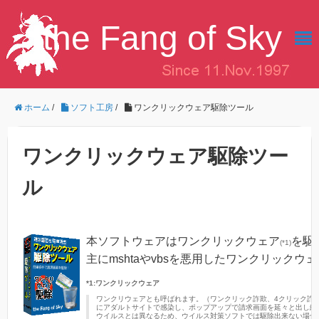
the Fang of Sky
ホーム
/
ソフト工房
/
ワンクリックウェア駆除ツール
ワンクリックウェア駆除ツー
ル
本ソフトウェアはワンクリックウェア
を駆
(*1)
主にmshtaやvbsを悪用したワンクリック
*1:ワンクリックウェア
ワンクリウェアとも呼ばれます。（ワンクリック詐欺、4クリック詐
にアダルトサイトで感染し、ポップアップで請求画面を延々と出し続
ウイルスとは異なるため、ウイルス対策ソフトでは駆除出来ない場合