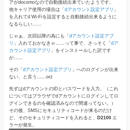
アがdocomoなので自動接続出来ていたようです。
他キャリア使用の場合は「
dアカウント設定アプリ
」
を入れてd Wi-Fiを設定すると自動接続出来るように
なるらしい……
じゃぁ、次回以降の為にも「
dアカウント設定アプ
リ
」入れておかなきゃ……って事で、さっそく「
dア
カウント設定アプリ
」をインストールした訳です
が……
その「
dアカウント設定アプリ
」へのログインが出来
ない、と言う……orz
先ずはdアカウントのIDとパスワードを入力。（これ
についてはブラウザでdアカウントにログインしてロ
グインできるのを確認済みなので間違ってない。）
その後、SMSにセキュリティコードが来るのだけ
ど、そのセキュリティコードを入れると、
D2100
エ
ラーが発生。