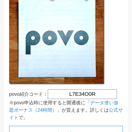
povo紹介コード：
※povo申込時に使用すると開通後に「
データ使い放
題ボーナス（24時間）
」が貰えます。詳しくは
公式サ
イト
で。